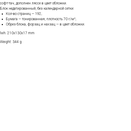
софт-тач, дополнен ляссе в цвет обложки.
Блок недатированный, без календарной сетки:
Кол-во страниц — 192;
Бумага — тонированная, плотность 70 г/м²;
Обрез блока, форзац и нахзац — в цвет обложки.
lwh: 210x130x17 mm
Weight: 344 g