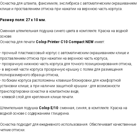
Оснастка для штампа, факсимиле, экслибриса с автоматическим окрашиванием
клише и проставлением оттиска при нажатии на верхнюю часть корпуса.
Размер поля: 27 х 10 мм.
Сменная штемпельная подушка синего цвета в комплекте. Краска на водной
основе.
Оснастка для печати
Colop Printer C10 Compact
NEW
имеет:
- прочный пластмассовый корпус с автоматическим окрашиванием клише и
проставлением оттиска при нажатии на верхнюю часть корпуса,
- прозрачную нижнюю часть корпуса для точного позиционирования оттиска,
- в верхней части корпуса прозрачную крышку с полем для размещения
полноразмерного образца оттиска,
- по бокам корпуса расположены клавиши блокировки для комфортной
установки клише, а при наличии защитной крышки - для возможности
транспортировки оснастки в компактном виде,
- клеевой слой для крепления клише печати.
Штемпельная подушка
Colop E/10
: сменная, синяя, в комплекте. Краска на
водной основе с содержанием глицерина.
Оснастка подходит для ежедневного использования. Обеспечивает качественные
четкие оттиски.