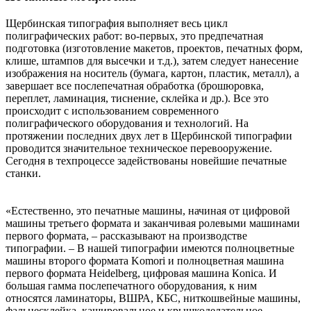
Щербинская типография выполняет весь цикл
полиграфических работ: во-первых, это предпечатная
подготовка (изготовление макетов, проектов, печатных форм,
клише, штампов для высечки и т.д.), затем следует нанесение
изображения на носитель (бумага, картон, пластик, металл), а
завершает все послепечатная обработка (брошюровка,
переплет, ламинация, тиснение, склейка и др.). Все это
происходит с использованием современного
полиграфического оборудования и технологий. На
протяжении последних двух лет в Щербинской типографии
проводится значительное техническое перевооружение.
Сегодня в техпроцессе задействованы новейшие печатные
станки.
«Естественно, это печатные машины, начиная от цифровой
машины третьего формата и заканчивая ролевыми машинами
первого формата, – рассказывают на производстве
типографии. – В нашей типографии имеются полноцветные
машины второго формата Komori и полноцветная машина
первого формата Heidelberg, цифровая машина Кoniсa. И
большая гамма послепечатного оборудования, к ним
относятся ламинаторы, ВШРА, КБС, ниткошвейные машины,
фальцесклейка, кашировальное и крышкоделательное