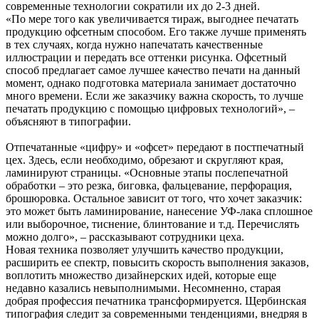
современные технологии сократили их до 2-3 дней.
«По мере того как увеличивается тираж, выгоднее печатать
продукцию офсетным способом. Его также лучше применять
в тех случаях, когда нужно напечатать качественные
иллюстрации и передать все оттенки рисунка. Офсетный
способ предлагает самое лучшее качество печати на данный
момент, однако подготовка материала занимает достаточно
много времени. Если же заказчику важна скорость, то лучше
печатать продукцию с помощью цифровых технологий», –
объясняют в типографии.
Отпечатанные «цифру» и «офсет» передают в постпечатный
цех. Здесь, если необходимо, обрезают и скругляют края,
ламинируют страницы. «Основные этапы послепечатной
обработки – это резка, биговка, фальцевание, перфорация,
брошюровка. Остальное зависит от того, что хочет заказчик:
это может быть ламинирование, нанесение УФ-лака сплошное
или выборочное, тиснение, блинтование и т.д. Перечислять
можно долго», – рассказывают сотрудники цеха.
Новая техника позволяет улучшить качество продукции,
расширить ее спектр, повысить скорость выполнения заказов,
воплотить множество дизайнерских идей, которые еще
недавно казались невыполнимыми. Несомненно, старая
добрая профессия печатника трансформируется. Щербинская
типография следит за современными тенденциями, внедряя в