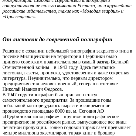
модернизации. Сегодня с Щербинской типографией
сотрудничают не только компании Ростеха, но и крупнейшие
российские издательства, такие как «Молодая гвардия» и
«Просвещение».
От листовок до современной полиграфии
Решение о создании небольшой типографии закрытого типа в
поселке Милицейский на территории Щербинки было
принято советским правительством в самый разгар Великой
Отечественной войны – в 1943 году. Здесь печатались
листовки, газеты, пропуска, удостоверения и даже секретная
литература. Неудивительно, что первым директором
предприятия стал человек военный, генерал в отставке
Николай Иванович Федосов.
В 1947 году типографии был присвоен статус
самостоятельного предприятия. За прошедшие годы
небольшой конторе удалось вырасти в современное
производство площадью 8000 кв. м. Сегодня АО
«Щербинская типография» – крупное полиграфическое
предприятие на российском рынке, выпускающее все виды
печатной продукции. Только годовой тираж газет превышает
четыре миллиона экземпляров, тираж книг и брошюр