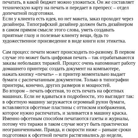
печатать, в какой бюджет можно уложиться. Он же составляет
техническую карту на печать и передает в препресс – отдел
допечатной подготовки.
Если у клиента есть идея, но нет макета, заказ проходит через
дизайнера. Типографский дизайнер должен быть дизайнером
в самом прямом смысле этого слова, уметь создавать
приятные глазу и полезные клиенту вещи, будь то
художественное произведение в виде книги или этикетка.
Сам процесс печати может происходить по-разному. В первом
случае это может быть цифровая печать – так отрабатываются
заказы небольших тиражей. Процесс очень напоминает работу
домашнего принтера: создать документ на компьютере,
нажать кнопку «печать» – и принтер моментально выдает
бумаги с распечатанным документом. Только в типографии
принтеры, конечно, других размеров и мощностей.
Во втором – печать офсетная, то есть печать на офсетных
машинах. Если не вдаваться в подробности, это выглядит так:
в офсетную машину загружается огромный рулон бумаги,
вставляются офсетные пластины с оттиском изображения,
которое нужно распечатать, и заливается в машину краска.
Именно офсетным способом печатаются газеты и журналы,
потому что тиражи в таком случае могут быть практически
неограниченными. Правда, и скорости ниже – раньше сроки
подготовки к офсетной печати растягивались до недели,