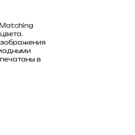
 Matching
цвета.
изображения
риадными
печатаны в