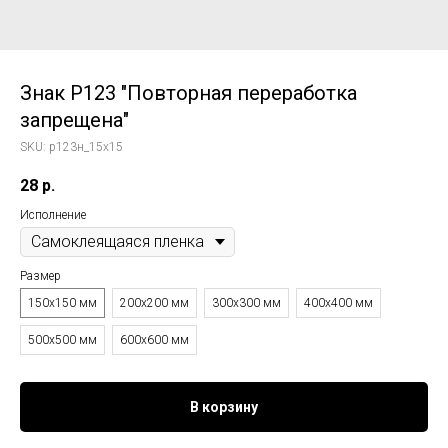
Знак P123 "Повторная переработка
запрещена"
SKU:
p123н_15x15
28
р.
Исполнение
Размер
150x150 мм
200x200 мм
300x300 мм
400x400 мм
500x500 мм
600x600 мм
В корзину