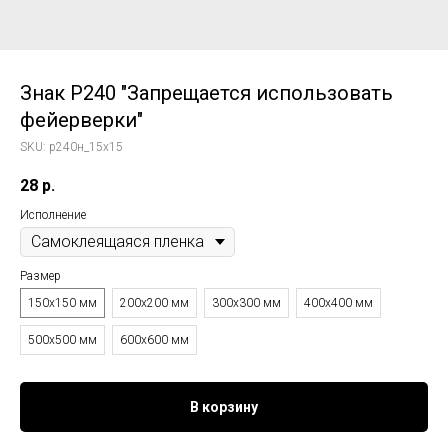
Знак P240 "Запрещается использовать
фейерверки"
SKU:
p240н_15x15
28
р.
Исполнение
Размер
150x150 мм
200x200 мм
300x300 мм
400x400 мм
500x500 мм
600x600 мм
В корзину