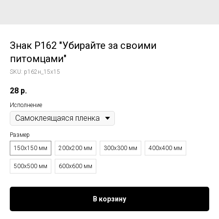
Знак P162 "Убирайте за своими
питомцами"
SKU:
p162н_15x15
28
р.
Исполнение
Размер
150x150 мм
200x200 мм
300x300 мм
400x400 мм
500x500 мм
600x600 мм
В корзину