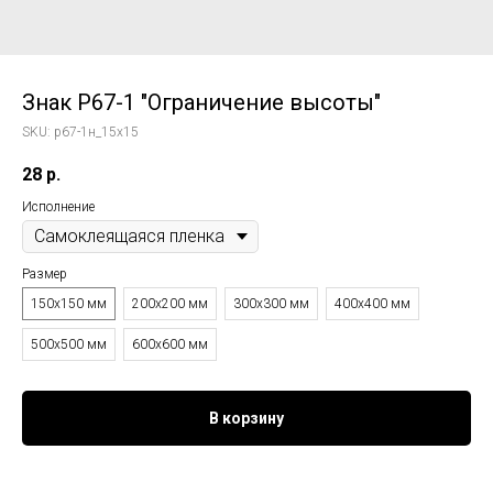
Знак P67-1 "Ограничение высоты"
SKU:
p67-1н_15x15
28
р.
Исполнение
Размер
150x150 мм
200x200 мм
300x300 мм
400x400 мм
500x500 мм
600x600 мм
В корзину