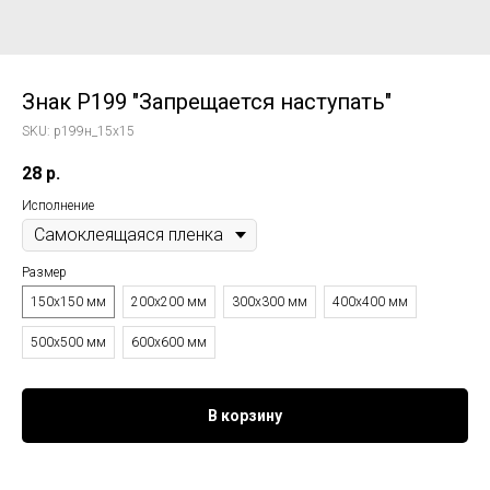
Знак P199 "Запрещается наступать"
SKU:
p199н_15x15
28
р.
Исполнение
Размер
150x150 мм
200x200 мм
300x300 мм
400x400 мм
500x500 мм
600x600 мм
В корзину