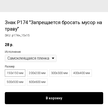
Знак P174 "Запрещается бросать мусор на
траву"
SKU:
p174н_15x15
28
р.
Исполнение
Размер
150x150 мм
200x200 мм
300x300 мм
400x400 мм
500x500 мм
600x600 мм
В корзину