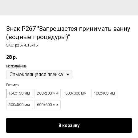
Знак P267 "Запрещается принимать ванну
(водные процедуры)"
SKU:
p267н_15x15
28
р.
Исполнение
Размер
150x150 мм
200x200 мм
300x300 мм
400x400 мм
500x500 мм
600x600 мм
В корзину