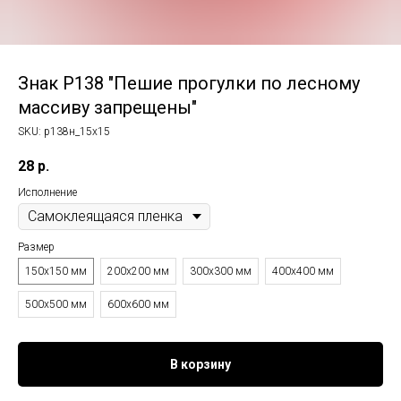
Знак P138 "Пешие прогулки по лесному
массиву запрещены"
SKU:
p138н_15x15
28
р.
Исполнение
Размер
150x150 мм
200x200 мм
300x300 мм
400x400 мм
500x500 мм
600x600 мм
В корзину