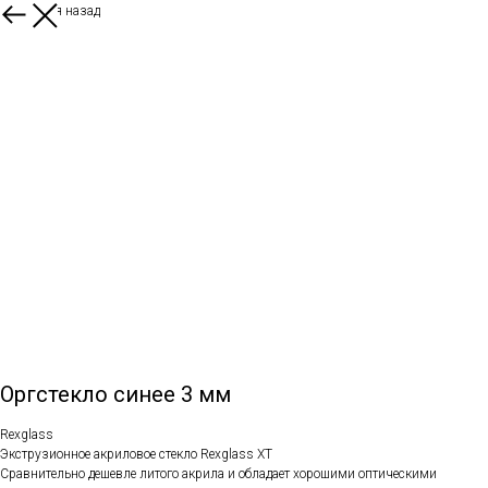
Вернуться назад
Оргстекло синее 3 мм
Rexglass
Экструзионное акриловое стекло Rexglass XT
Сравнительно дешевле литого акрила и обладает хорошими оптическими