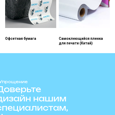
Офсетная бумага
Самоклеющийся пленка
для печати (Китай)
Упрощение
Доверьте
дизайн нашим
специалистам,