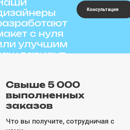
Наши
Консультация
дизайнеры
разработают
макет с нуля
или улучшим
ваш вариант
Свыше 5 000
выполненных
заказов
Что вы получите, сотрудничая с