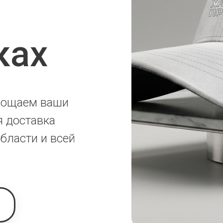
ках
площаем ваши
я доставка
бласти и всей