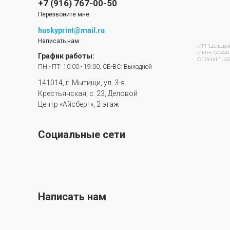
+7 (916) 767-00-50
Перезвоните мне
huskyprint@mail.ru
Написать нам
ИП "Шишкин 
ИНН: 50441
График работы:
ОГРНИП: 32
ПН - ПТ: 10:00 - 19:00, СБ-ВС: Выходной
141014, г. Мытищи, ул. 3-я
Крестьянская, с. 23, Деловой
Центр «Айсберг», 2 этаж
Социальные сети
Написать нам