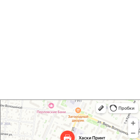
Печать открыток /
приглашений
Хаски Принт
Типография в Мытищах
Полиграфические услуги в Мытищах