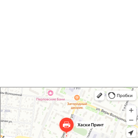
Печать открыток /
приглашений
Хаски Принт
Типография в Мытищах
Полиграфические услуги в Мытищах