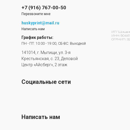
+7 (916) 767-00-50
Перезвоните мне
huskyprint@mail.ru
Написать нам
ИП "Шишкин 
ИНН: 50441
График работы:
ОГРНИП: 32
ПН - ПТ: 10:00 - 19:00, СБ-ВС: Выходной
141014, г. Мытищи, ул. 3-я
Крестьянская, с. 23, Деловой
Центр «Айсберг», 2 этаж
Социальные сети
Написать нам