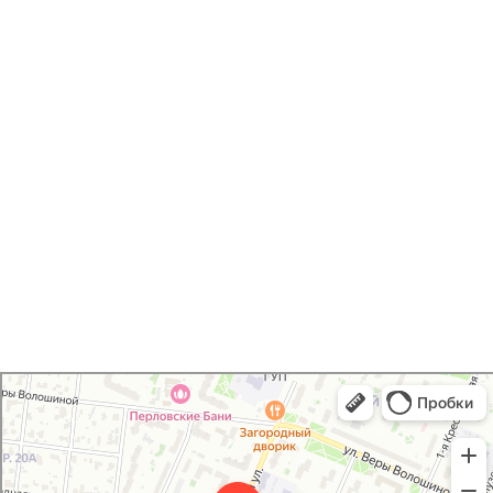
Печать открыток /
приглашений
Хаски Принт
Типография в Мытищах
Полиграфические услуги в Мытищах