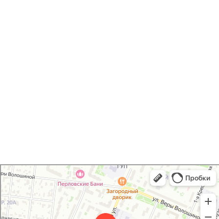
Печать открыток /
приглашений
Хаски Принт
Типография в Мытищах
Полиграфические услуги в Мытищах