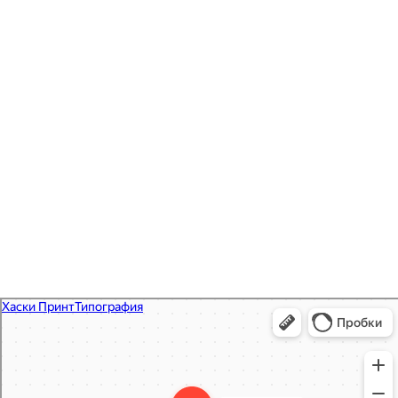
Печать открыток /
приглашений
Хаски Принт
Типография в Мытищах
Полиграфические услуги в Мытищах