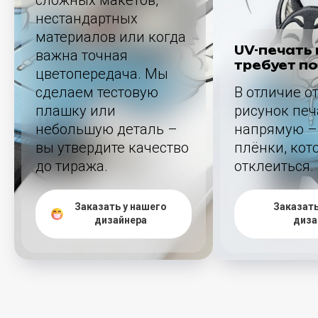
сложных макетов,
нестандартных
материалов или когда
UV-печать 
важна точная
требует п
цветопередача. Мы
сделаем тестовую
В отличие о
плашку или
рисунок печ
небольшую деталь –
напрямую – 
вы утвердите качество
плёнки, кот
до тиража.
отклеиться.
Заказать у нашего
Заказать
дизайнера
диза