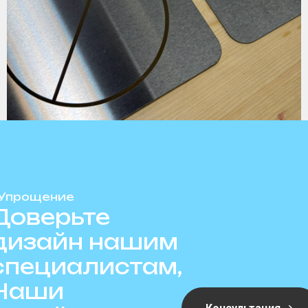
Упрощение
Доверьте
дизайн нашим
специалистам,
Наши