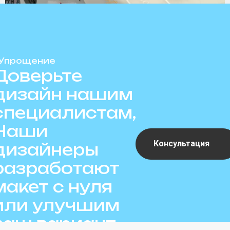
Упрощение
Доверьте
дизайн нашим
специалистам,
Наши
Консультация
дизайнеры
разработают
макет с нуля
или улучшим
ваш вариант