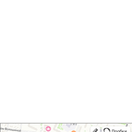
Печать открыток /
приглашений
Хаски Принт
Типография в Мытищах