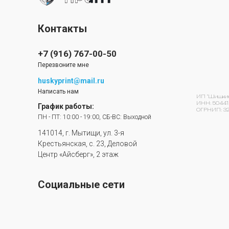
Контакты
+7 (916) 767-00-50
Перезвоните мне
huskyprint@mail.ru
Написать нам
ИП "Шишкин 
ИНН: 50441
График работы:
ОГРНИП: 32
ПН - ПТ: 10:00 - 19:00, СБ-ВС: Выходной
141014, г. Мытищи, ул. 3-я
Крестьянская, с. 23, Деловой
Центр «Айсберг», 2 этаж
Социальные сети