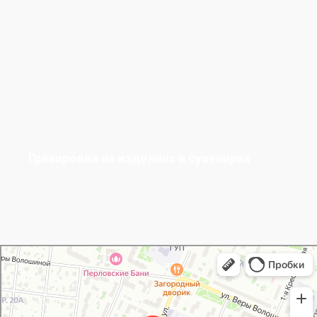
Гравировка на изделиях и сувенирах
Хаски Принт
Типография в Мытищах
Полиграфические услуги в Мытищах