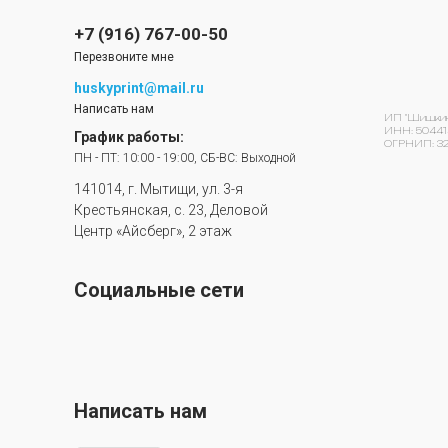
+7 (916) 767-00-50
Перезвоните мне
huskyprint@mail.ru
Написать нам
ИП "Шишкин 
ИНН: 50441
График работы:
ОГРНИП: 32
ПН - ПТ: 10:00 - 19:00, СБ-ВС: Выходной
141014, г. Мытищи, ул. 3-я
Крестьянская, с. 23, Деловой
Центр «Айсберг», 2 этаж
Социальные сети
Написать нам